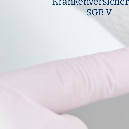
Krankenversiche
SGB V