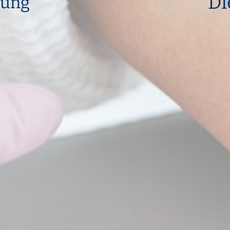
Di
rung